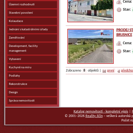
Cena:
Územní rozhodnutí
Stav:
Stavební povolení
Kolaudace
Jednání s katastrálními úřady
PRODEJ S
BRUSNICE
Zaměřování
Cena:
Development, facility
management
Stav:
Vybavení
Kuchyně na míru
Zobrazeno
8
objektů |
první
předcho
Podlahy
Rekonstrukce
Design
Správa nemovitostí
Katalog nemovitostí - kompletní výpis
|
© 2001–2026
Reality Jičín
– veškerá autorská 
Počet n