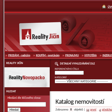
přeskočit
k navigaci
ÚV
Reality Jičín
PRODÁM
– nabízím
KOUPÍM
– poptávám
PRONAJMU
HYPOTÉKA
INZERUJ
REALITY JIČÍN
DETAILNÍ VYHLEDÁVÁNÍ DLE
Reality Novopacko
REFERENČNÍHO ČÍSLA
KATEGORIÍ
HLEDAT
Hledání dle klíčového slova:
Katalog nemovitostí
Zobrazeno
8
objektů |
první
předcho