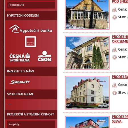
POD SNĚŽ
Pronajmuto
Cena:
HYPOTEČNÍ ODDĚLENÍ
Stav:
Hypoteční
banka
PRODEJ HI
Hypoteční
OKR.SEMI
centrum
Cena:
ČSOB
Česká
Stav:
spořitelna
a.
s.
INZERUJTE S NÁMI
PRODEJ B
SReality.CZ
Cena:
Stav:
SPOLUPRACUJEME
—
PROJEKČNÍ A STAVEBNÍ ČINNOST
PRODEJ P
SLEVA,
Projekty