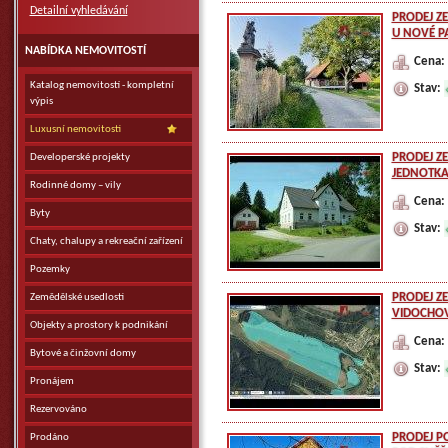
Detailní vyhledávání
PRODEJ ZE
U NOVÉ P
NABÍDKA NEMOVITOSTÍ
Cena:
Katalog nemovitostí - kompletní
Stav:
výpis
Luxusní nemovitosti
PRODEJ Z
Developerské projekty
JEDNOTKAM
Rodinné domy – vily
Cena:
Byty
Stav:
Chaty, chalupy a rekreační zařízení
Pozemky
PRODEJ Z
Zemědělské usedlosti
VIDOCHOV
Objekty a prostory k podnikání
Cena:
Bytové a činžovní domy
Stav:
Pronájem
Rezervováno
PRODEJ PO
Prodáno