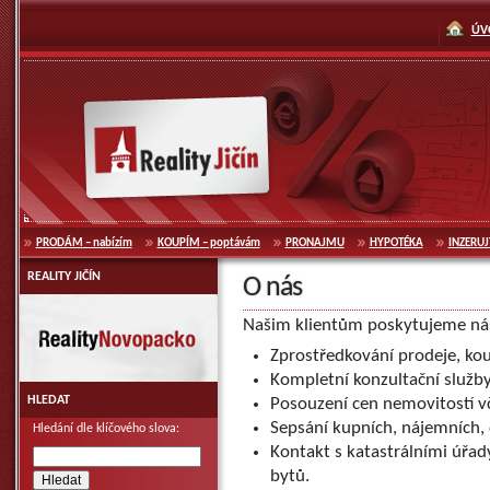
přeskočit
k navigaci
ÚV
Reality Jičín
PRODÁM
– nabízím
KOUPÍM
– poptávám
PRONAJMU
HYPOTÉKA
INZERUJ
REALITY JIČÍN
O nás
Reality Novopacko
Našim klientům poskytujeme násl
Zprostředkování prodeje, ko
Kompletní konzultační služby
HLEDAT
Posouzení cen nemovitostí v
Sepsání kupních, nájemních,
Hledání dle klíčového slova:
Kontakt s katastrálními úřady
bytů.