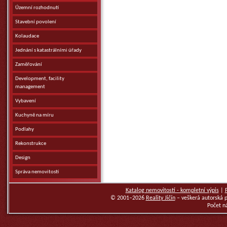
Územní rozhodnutí
Stavební povolení
Kolaudace
Jednání s katastrálními úřady
Zaměřování
Development, facility
management
Vybavení
Kuchyně na míru
Podlahy
Rekonstrukce
Design
Správa nemovitostí
Katalog nemovitostí - kompletní výpis
|
© 2001–2026
Reality Jičín
– veškerá autorská 
Počet n