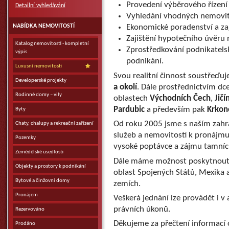
Provedení výběrového řízení
Detailní vyhledávání
Vyhledání vhodných nemovito
NABÍDKA NEMOVITOSTÍ
Ekonomické poradenství a za
Zajištění hypotečního úvěru 
Katalog nemovitostí - kompletní
Zprostředkování podnikatels
výpis
podnikání.
Luxusní nemovitosti
Svou realitní činnost soustřeďuj
Developerské projekty
a okolí
. Dále prostřednictvím dc
Rodinné domy – vily
oblastech
Východních Čech
,
Jičí
Pardubic
a především pak
Krkon
Byty
Od roku 2005 jsme s naším zahra
Chaty, chalupy a rekreační zařízení
služeb a nemovitostí k pronájmu
Pozemky
vysoké poptávce a zájmu tamních
Zemědělské usedlosti
Dále máme možnost poskytnout n
Objekty a prostory k podnikání
oblast Spojených Států, Mexika a
Bytové a činžovní domy
zemích.
Pronájem
Veškerá jednání lze provádět i v 
právních úkonů.
Rezervováno
Děkujeme za přečtení informací o
Prodáno