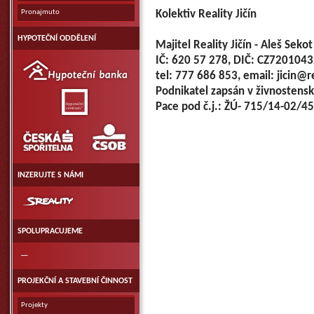
Pronajmuto
Kolektiv Reality Jičín
HYPOTEČNÍ ODDĚLENÍ
Majitel Reality Jičín - Aleš Sekot
IČ: 620 57 278, DIČ: CZ720104
Hypoteční
banka
tel: 777 686 853, email: jicin@re
Podnikatel zapsán v živnostens
Hypoteční
centrum
Pace pod č.j.: ŽÚ- 715/14-02/4
ČSOB
Česká
spořitelna
a.
s.
INZERUJTE S NÁMI
SReality.CZ
SPOLUPRACUJEME
—
PROJEKČNÍ A STAVEBNÍ ČINNOST
Projekty