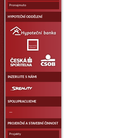
Pronajmuto
HYPOTEČNÍ ODDĚLENÍ
Hypoteční
banka
Hypoteční
centrum
ČSOB
Česká
spořitelna
a.
s.
INZERUJTE S NÁMI
SReality.CZ
SPOLUPRACUJEME
—
PROJEKČNÍ A STAVEBNÍ ČINNOST
Projekty