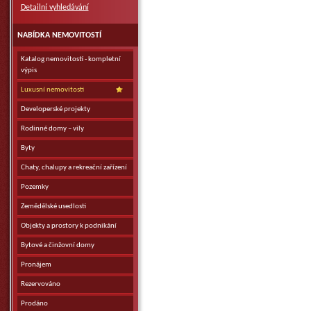
Detailní vyhledávání
NABÍDKA NEMOVITOSTÍ
Katalog nemovitostí - kompletní
výpis
Luxusní nemovitosti
Developerské projekty
Rodinné domy – vily
Byty
Chaty, chalupy a rekreační zařízení
Pozemky
Zemědělské usedlosti
Objekty a prostory k podnikání
Bytové a činžovní domy
Pronájem
Rezervováno
Prodáno