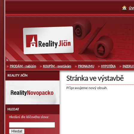
přeskočit
k navigaci
ÚV
Reality Jičín
PRODÁM
– nabízím
KOUPÍM
– poptávám
PRONAJMU
HYPOTÉKA
INZERUJ
REALITY JIČÍN
Stránka ve výstavbě
Reality Novopacko
Připravujeme nový obsah.
HLEDAT
Hledání dle klíčového slova: