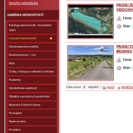
Detailní vyhledávání
PRODEJ Z
VIDOCHOV
NABÍDKA NEMOVITOSTÍ
Cena:
Katalog nemovitostí - kompletní
Stav:
výpis
Luxusní nemovitosti
PRODEJ S
Developerské projekty
BRUSNICE
Rodinné domy – vily
Cena:
Byty
Stav:
Chaty, chalupy a rekreační zařízení
Pozemky
Zobrazeno
2
objektů |
první
předcho
Zemědělské usedlosti
Objekty a prostory k podnikání
Bytové a činžovní domy
Pronájem
Rezervováno
Prodáno