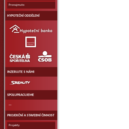
Pronajmuto
HYPOTEČNÍ ODDĚLENÍ
Hypoteční
banka
Hypoteční
centrum
ČSOB
Česká
spořitelna
a.
s.
INZERUJTE S NÁMI
SReality.CZ
SPOLUPRACUJEME
—
PROJEKČNÍ A STAVEBNÍ ČINNOST
Projekty