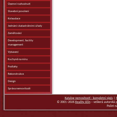
Územní rozhodnutí
Stavební povolení
Kolaudace
Jednání s katastrálními úřady
Zaměřování
Development, facility
management
Vybavení
Kuchyně na míru
Podlahy
Rekonstrukce
Design
Správa nemovitostí
Katalog nemovitostí - kompletní výpis
|
© 2001–2026
Reality Jičín
– veškerá autorská 
Počet n