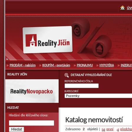
přeskočit
k navigaci
ÚV
Reality Jičín
PRODÁM
– nabízím
KOUPÍM
– poptávám
PRONAJMU
HYPOTÉKA
INZERUJ
REALITY JIČÍN
DETAILNÍ VYHLEDÁVÁNÍ DLE
Reality Novopacko
REFERENČNÍHO ČÍSLA
KATEGORIÍ
HLEDAT
Hledání dle klíčového slova:
Katalog nemovitostí
Zobrazeno
2
objektů |
první
předcho